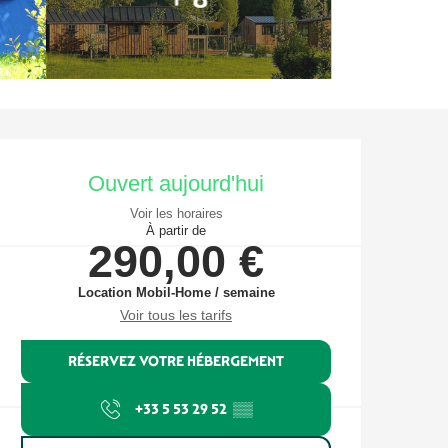
Ouverture et coordonnées
Ouvert aujourd'hui
Voir les horaires
À partir de
290,00 €
Location Mobil-Home / semaine
Voir tous les tarifs
RÉSERVEZ VOTRE HÉBERGEMENT
+33 5 53 29 52
▒▒