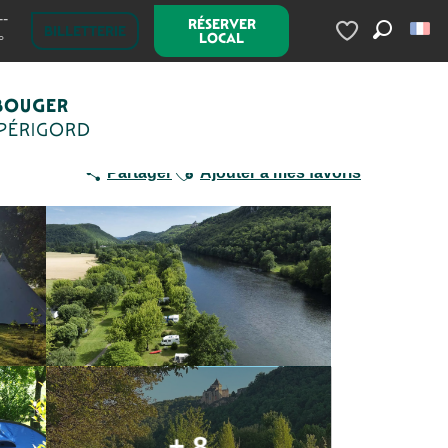
--
RÉSERVER
Les Cinq Châteaux
BILLETTERIE
LOCAL
°
Recherc
Voir les favoris
BOUGER
 PÉRIGORD
Ajouter aux favoris
Partager
Ajouter à mes favoris
+ 8