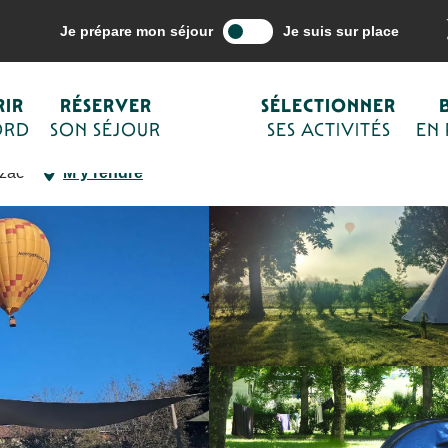
mon séjour
Hébergements
Campings de Sarlat et du Périgord Noir
Je prépare mon séjour
Je suis sur place
IR
RÉSERVER
SÉLECTIONNER
ORD
SON SÉJOUR
SES ACTIVITÉS
EN
ézac
M'y rendre