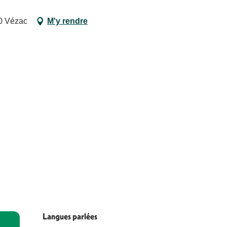
20 Vézac
M'y rendre
Langues parlées
Langues parlées