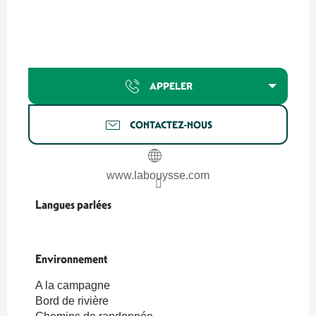
APPELER
CONTACTEZ-NOUS
www.labouysse.com
Langues parlées
Langues parlées
Environnement
Environnement
A la campagne
Bord de rivière