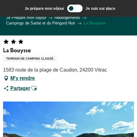
Aller
Je prépare mon séjour
Je suis sur place
au
Bienvenue à Sarlat, Capitale du Périgord Noir
Je Prépare mon séjour
Hébergements
contenu
Campings de Sarlat et du Périgord Noir
La Bouysse
principal
La Bouysse
TERRAIN DE CAMPING CLASSÉ
1583 route de la plage de Caudon, 24200 Vitrac
M'y rendre
Ajouter aux favoris
Partager