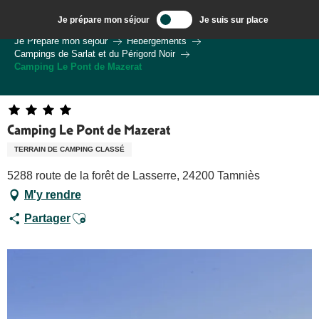
Aller
Je prépare mon séjour
Je suis sur place
au
Bienvenue à Sarlat, Capitale du Périgord Noir
Je Prépare mon séjour
Hébergements
contenu
Campings de Sarlat et du Périgord Noir
principal
Camping Le Pont de Mazerat
Camping Le Pont de Mazerat
TERRAIN DE CAMPING CLASSÉ
5288 route de la forêt de Lasserre, 24200 Tamniès
M'y rendre
Ajouter aux favoris
Partager