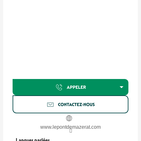
APPELER
CONTACTEZ-NOUS
www.lepontdemazerat.com
Langues parlées
Langues parlées