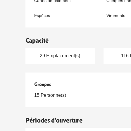
Cartes de paiement
Chèques banc
Espèces
Virements
Capacité
29 Emplacement(s)
116 
Groupes
Groupes
15 Personne(s)
Périodes d'ouverture