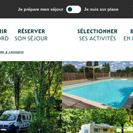
mon séjour
Hébergements
Campings de Sarlat et du Périgord Noir
Je prépare mon séjour
Je suis sur place
IR
RÉSERVER
SÉLECTIONNER
ORD
SON SÉJOUR
SES ACTIVITÉS
EN
M'y rendre