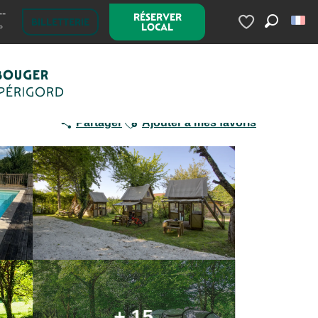
--
RÉSERVER
Camping La Roussie
BILLETTERIE
LOCAL
°
Recherc
Voir les favoris
BOUGER
 PÉRIGORD
Ajouter aux favoris
Partager
Ajouter à mes favoris
+ 15