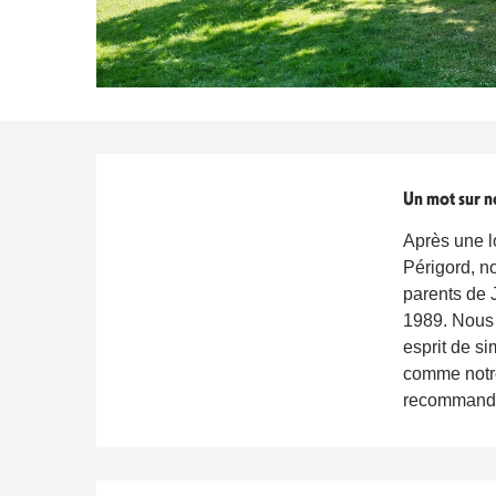
Titre du bloc
Un mot sur n
Après une l
Périgord, n
parents de 
1989. Nous 
esprit de si
comme notre
recommander