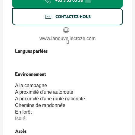
+33 5 53 05 38
▒▒
CONTACTEZ-NOUS
www.lanouvellecroze.com
Langues parlées
Langues parlées
Environnement
Environnement
A la campagne
A proximité d'une autoroute
A proximité d'une route nationale
Chemins de randonnée
En forêt
Isolé
Accès
Accès