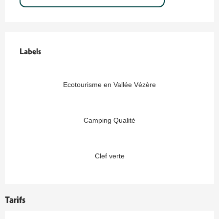
Offres de prestations
Labels
Labels
Ecotourisme en Vallée Vézère
Camping Qualité
Clef verte
Tarifs