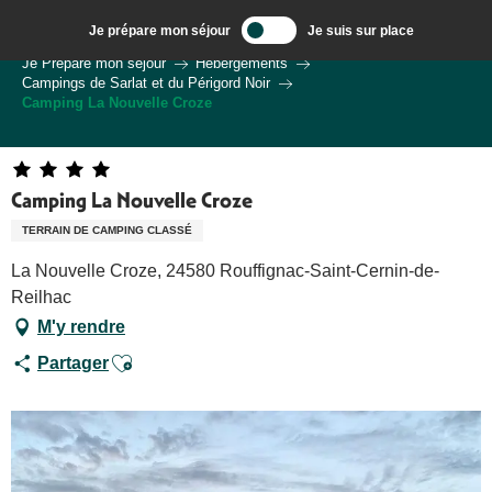
Aller
Je prépare mon séjour
Je suis sur place
au
Bienvenue à Sarlat, Capitale du Périgord Noir
Je Prépare mon séjour
Hébergements
contenu
Campings de Sarlat et du Périgord Noir
principal
Camping La Nouvelle Croze
Camping La Nouvelle Croze
TERRAIN DE CAMPING CLASSÉ
La Nouvelle Croze, 24580 Rouffignac-Saint-Cernin-de-
Reilhac
M'y rendre
Ajouter aux favoris
Partager