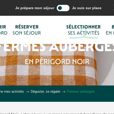
Je prépare mon séjour
Je suis sur place
IR
RÉSERVER
SÉLECTIONNER
ORD
SON SÉJOUR
SES ACTIVITÉS
EN
FERMES AUBERGE
EN PÉRIGORD NOIR
ne mes activités
Déguster, se régaler
Fermes auberges