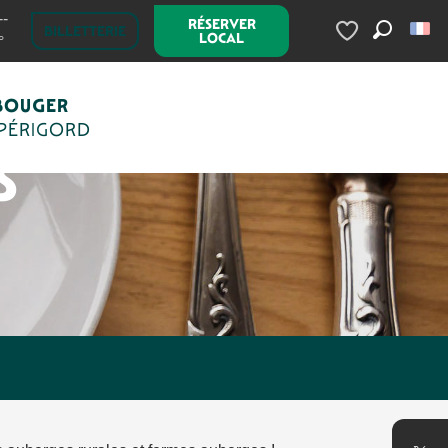
--
RÉSERVER
BILLETTERIE
LOCAL
°
Recherc
Voir les favoris
BOUGER
 PÉRIGORD
S