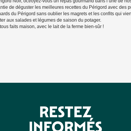
rigord Noir, octroyez-vous un repas gourmand dans l’une de nos
ntie de déguster les meilleures recettes du Périgord avec des pro
ards du Périgord sans oublier les magrets et les confits qui vienn
r aux salades et légumes de saison du potager.
us faits maison, avec le lait de la ferme bien-sûr !
avoris
RESTEZ
INFORMÉS