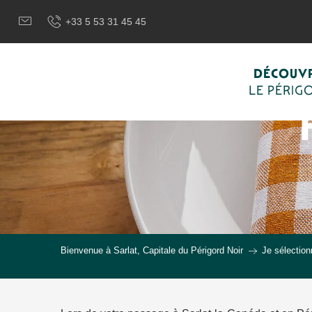
Aller
+33 5 53 31 45 45
au
contenu
principal
DÉCOUVR
LE PÉRIG
Bienvenue à Sarlat, Capitale du Périgord Noir
Je sélection