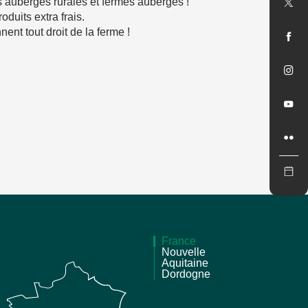
 auberges rurales et fermes auberges !
duits extra frais.
ent tout droit de la ferme !
France
Nouvelle
Aquitaine
Dordogne