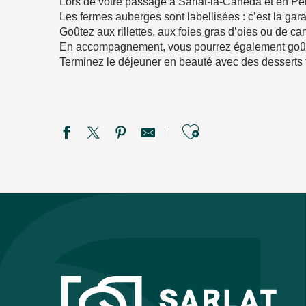
Lors de votre passage à Sarlat-la-Canéda et en Pé
Les fermes auberges sont labellisées : c’est la gara
Goûtez aux rillettes, aux foies gras d’oies ou de can
En accompagnement, vous pourrez également goûte
Terminez le déjeuner en beauté avec des desserts to
Ajouter aux f
La Calabre
L'arrière Boutique
Brasserie Le Ti Malo
MC Kebab
Snack du Bois de Bontemps
La Couleuvrine
La Condamine
L'Epicerie Périgorde