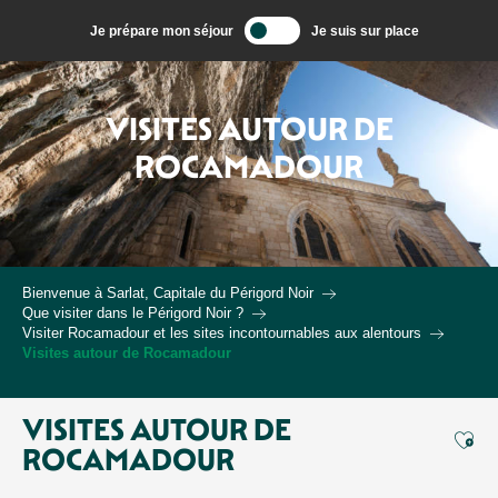
Aller
Je prépare mon séjour
Je suis sur place
au
contenu
principal
VISITES AUTOUR DE
ROCAMADOUR
Bienvenue à Sarlat, Capitale du Périgord Noir
Que visiter dans le Périgord Noir ?
Visiter Rocamadour et les sites incontournables aux alentours
Visites autour de Rocamadour
VISITES AUTOUR DE
Ajou
ROCAMADOUR