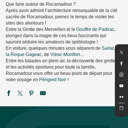
Que faire autour de Rocamadour ?
Après avoir admiré l’architecture remarquable de la cité
sacrée de Rocamadour, prenez le temps de visiter les
sites des alentours !
Entre la Grotte des Merveilles et le
Gouffre de Padirac
,
plongez dans la magie de ces lieux fascinants qui
sauront séduire les amateurs de spéléologie !
En voiture, quelques minutes vous séparent de
Sarlat
, de
la Roque-Gageac
, de
Vitrac-Montfort
…
Entre les balades en plein air, la découverte des grottes
et les activités sportives pour toute la famille,
Rocamadour vous offre un beau point de départ pour
votre voyage en
Périgord Noir
!
Maison du Piage
Chemin de Fer Touristique du Haut Quercy
Parc Durandal
La Forêt des Singes