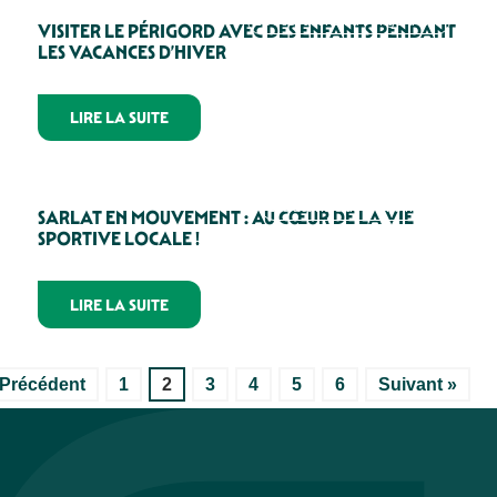
La découverte du Périgord Noir
VISITER LE PÉRIGORD AVEC DES ENFANTS PENDANT
LES VACANCES D’HIVER
LIRE LA SUITE
Les activités de pleine nature
SARLAT EN MOUVEMENT : AU CŒUR DE LA VIE
SPORTIVE LOCALE !
LIRE LA SUITE
 Précédent
1
2
3
4
5
6
Suivant »